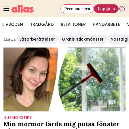
Prenumerera
Logga in
LIVSÖDEN
TRÄDGÅRD
RELATIONER
HANDARBETE
Läsarberättelser
Gratis stickmönster
Nostalgi
Lästips:
HUSMORSTIPS
Min mormor lärde mig putsa fönster