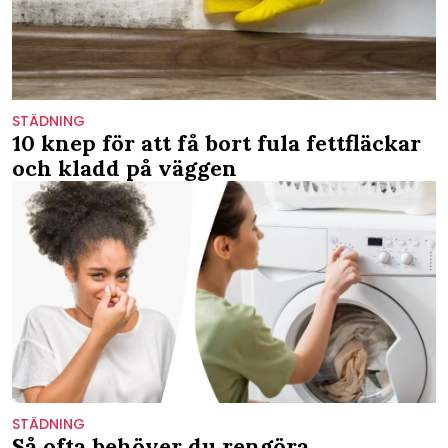
STÄDNING
10 knep för att få bort fula fettfläckar
och kladd på väggen
STÄDNING
Så ofta behöver du rengöra