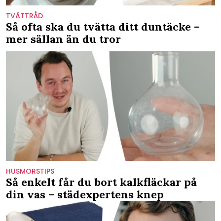
TVÄTTRÅD
Så ofta ska du tvätta ditt duntäcke –
mer sällan än du tror
HUSMORSTIPS
Så enkelt får du bort kalkfläckar på
din vas – städexpertens knep