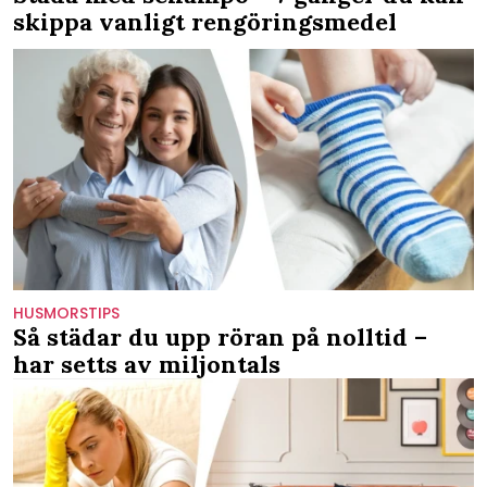
skippa vanligt rengöringsmedel
HUSMORSTIPS
Så städar du upp röran på nolltid –
har setts av miljontals