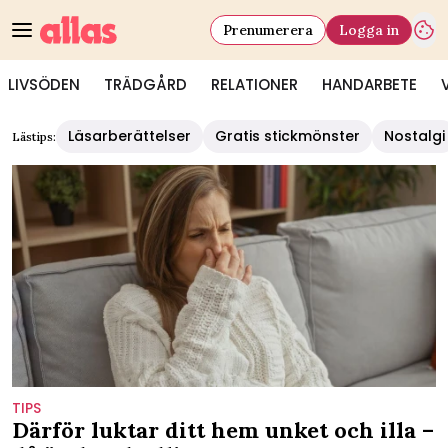
Prenumerera
Logga in
LIVSÖDEN
TRÄDGÅRD
RELATIONER
HANDARBETE
Läsarberättelser
Gratis stickmönster
Nostalgi
Lästips:
TIPS
Därför luktar ditt hem unket och illa –