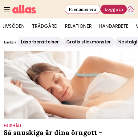
Prenumerera
Logga in
LIVSÖDEN
TRÄDGÅRD
RELATIONER
HANDARBETE
Läsarberättelser
Gratis stickmönster
Nostalgi
Lästips:
HUSHÅLL
Så snuskiga är dina örngott –