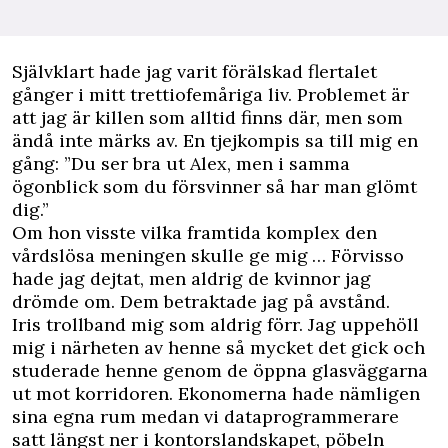
Självklart hade jag varit förälskad flertalet
gånger i mitt trettiofemåriga liv. Problemet är
att jag är killen som alltid finns där, men som
ändå inte märks av. En tjejkompis sa till mig en
gång: ”Du ser bra ut Alex, men i samma
ögonblick som du försvinner så har man glömt
dig.”
Om hon visste vilka framtida komplex den
vårdslösa meningen skulle ge mig … Förvisso
hade jag dejtat, men aldrig de kvinnor jag
drömde om. Dem betraktade jag på avstånd.
Iris trollband mig som aldrig förr. Jag uppehöll
mig i närheten av henne så mycket det gick och
studerade henne genom de öppna glasväggarna
ut mot korridoren. Ekonomerna hade nämligen
sina egna rum medan vi dataprogrammerare
satt längst ner i kontorslandskapet, pöbeln