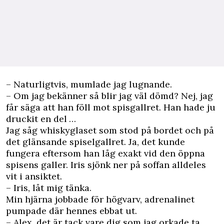
– Naturligtvis, mumlade jag lugnande.
– Om jag bekänner så blir jag väl dömd? Nej, jag
får säga att han föll mot spisgallret. Han hade ju
druckit en del …
Jag såg whiskyglaset som stod på bordet och på
det glänsande spiselgallret. Ja, det kunde
fungera eftersom han låg exakt vid den öppna
spisens galler. Iris sjönk ner på soffan alldeles
vit i ansiktet.
– Iris, låt mig tänka.
Min hjärna jobbade för högvarv, adrenalinet
pumpade där hennes ebbat ut.
– Alex, det är tack vare dig som jag orkade ta