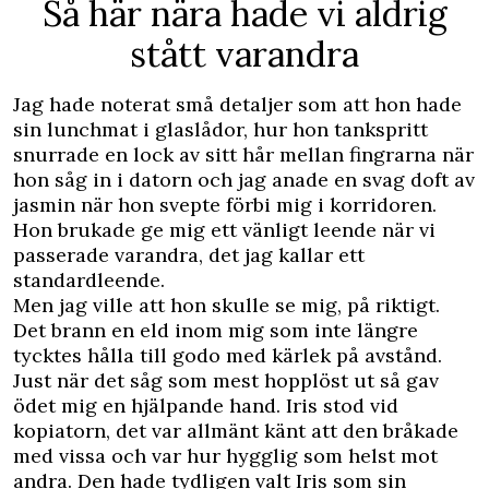
Så här nära hade vi aldrig
stått varandra
Jag hade noterat små detaljer som att hon hade
sin lunchmat i glaslådor, hur hon tankspritt
snurrade en lock av sitt hår mellan fingrarna när
hon såg in i datorn och jag anade en svag doft av
jasmin när hon svepte förbi mig i korridoren.
Hon brukade ge mig ett vänligt leende när vi
passerade varandra, det jag kallar ett
standardleende.
Men jag ville att hon skulle se mig, på riktigt.
Det brann en eld inom mig som inte längre
tycktes hålla till godo med kärlek på avstånd.
Just när det såg som mest hopplöst ut så gav
ödet mig en hjälpande hand. Iris stod vid
kopiatorn, det var allmänt känt att den bråkade
med vissa och var hur hygglig som helst mot
andra. Den hade tydligen valt Iris som sin