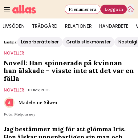
Prenumerera
Logga in
LIVSÖDEN
TRÄDGÅRD
RELATIONER
HANDARBETE
Läsarberättelser
Gratis stickmönster
Nostalgi
Lästips:
NOVELLER
Novell: Han spionerade på kvinnan
han älskade – visste inte att det var en
fälla
NOVELLER
01 nov, 2025
Madeleine Silwer
Foto: Midjourney
Jag bestämmer mig för att glömma Iris.
Hon älskar uppenbarligen sin man och