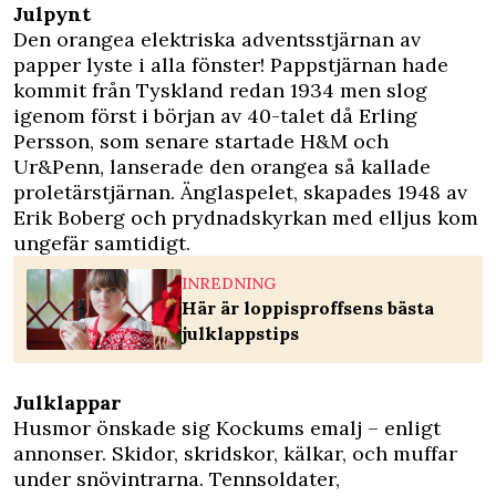
Julpynt
Den orangea elektriska adventsstjärnan av
papper lyste i alla fönster! Pappstjärnan hade
kommit från Tyskland redan 1934 men slog
igenom först i början av 40-talet då Erling
Persson, som senare startade H&M och
Ur&Penn, lanserade den orangea så kallade
proletärstjärnan. Änglaspelet, skapades 1948 av
Erik Boberg och prydnadskyrkan med elljus kom
ungefär samtidigt.
INREDNING
Här är loppisproffsens bästa
julklappstips
Julklappar
Husmor önskade sig Kockums emalj – enligt
annonser. Skidor, skridskor, kälkar, och muffar
under snövintrarna. Tennsoldater,