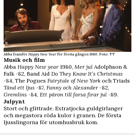
Abba framför
Happy New Year
för första gången 1980. Foto: TT
Musik och film
Abba
Happy New year
1980,
Mer jul
Adolphson &
Falk -82, Band Aid
Do They Know It’s Christmas
-84, The Pogues
Fairytale of New York
och Triads
Tänd ett ljus
-87,
Fanny och Alexander
-82,
Gremlins
-84,
Ett päron till farsa firar jul
-89.
Julpynt
Stort och glittrade. Extratjocka guldgirlanger
och megastora röda kulor i granen. De första
ljusslingorna för utomhusbruk kom.