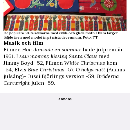
De populära 50-talsdukarna med enkla och glada motiv i klara färger
följde även med modet in på nästa decennium. Foto: TT
Musik och film
Filmen
Hon dansade en sommar
hade julpremiär
1951.
I saw mommy kissing Santa Claus
med
Jimmy Boyd -52, Filmen
White Christmas
kom
-54, Elvis
Blue Christmas
-57,
O helga natt
(Adams
julsång)– Jussi Björlings version -59,
Bröderna
Cartwright
julen -59.
Annons