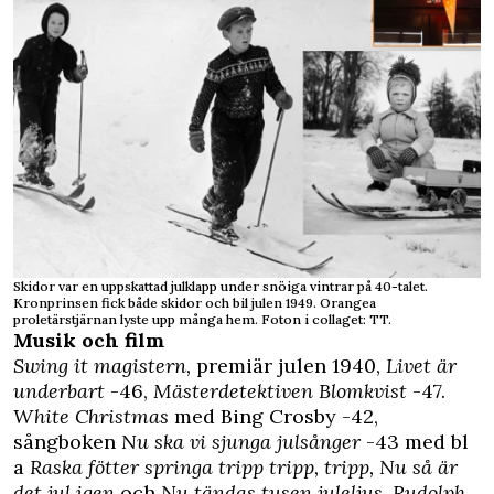
Skidor var en uppskattad julklapp under snöiga vintrar på 40-talet.
Kronprinsen fick både skidor och bil julen 1949. Orangea
proletärstjärnan lyste upp många hem. Foton i collaget: TT.
Musik och film
Swing it magistern,
premiär julen 1940,
Livet är
underbart
-46,
Mästerdetektiven Blomkvist
-47.
White Christmas
med Bing Crosby -42,
sångboken
Nu ska vi sjunga julsånger
-43 med bl
a
Raska fötter springa tripp tripp, tripp,
Nu så är
det jul igen
och
Nu tändas tusen juleljus
.
Rudolph