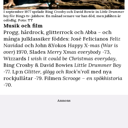
I september 1977 spelade Bing Crosby och David Bowie in
Little Drummer
boy
för Bings tv- julshow. En månad senare var han död, men jullåten är
odödlig. Foto: TT
Musik och film
Progg, hårdrock, glitterrock och Abba – och
många julklassiker föddes: José Felicianos
Feliz
Navidad
och John &Yokos
Happy X-mas (War is
over)
1970, Slades
Merry Xmas everybody
-73,
Wizzards
I wish it could be Christmas everyday
,
Bing Crosby & David Bowies
Little Drummer Boy
-77. Lp:n
Glitter, glögg och Rock’n’roll
med nya
rockjullåtar -79. Filmen
Scrooge – en spökhistoria
-70.
Annons