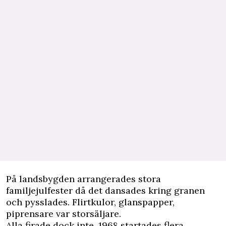
På landsbygden arrangerades stora
familjejulfester då det dansades kring granen
och pysslades. Flirtkulor, glanspapper,
piprensare var storsäljare.
Alla firade dock inte, 1968 startades flera