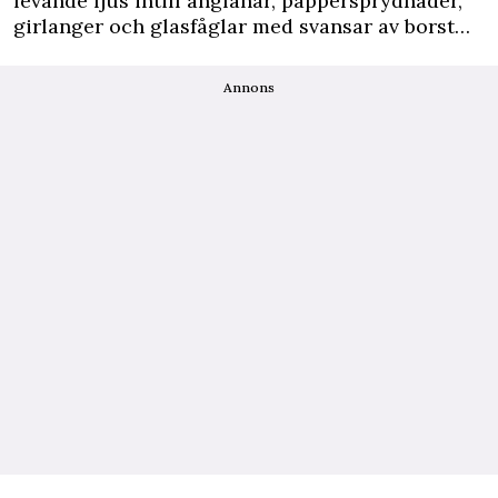
levande ljus intill änglahår, pappersprydnader,
girlanger och glasfåglar med svansar av borst…
Annons