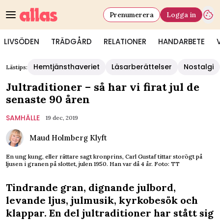
Prenumerera
Logga in
LIVSÖDEN
TRÄDGÅRD
RELATIONER
HANDARBETE
Hemtjänsthaveriet
Läsarberättelser
Nostalgi
Lästips:
Jultraditioner – så har vi firat jul de
senaste 90 åren
SAMHÄLLE
19 dec, 2019
Maud Holmberg Klyft
En ung kung, eller rättare sagt kronprins, Carl Gustaf tittar storögt på
ljusen i granen på slottet, julen 1950. Han var då 4 år. Foto: TT
Tindrande gran, dignande julbord,
levande ljus, julmusik, kyrkobesök och
klappar. En del jultraditioner har stått sig