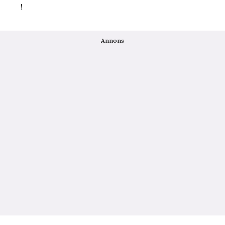
!
Annons