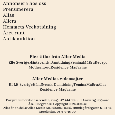
Annonsera hos oss
Prenumerera
Allas
Allers
Hemmets Veckotidning
Året runt
Antik auktion
Fler titlar från Aller Media
Elle Sverige
Hänt
Svensk Damtidning
Femina
MåBra
Recept
Motherhood
Residence Magazine
Aller Medias videosajter
ELLE Sverige
Hänt
Svensk Damtidning
Femina
MåBra
Allas
Residence Magazine
För prenumerationsärenden, ring
042 444 30 00
• Ansvarig utgivare
Åsa Liliegren © Copyright
2026
allas.se
Allas är en del av
Aller Media AB, 556002-8325
. Humlegårdsgatan 6, 114 46
Stockholm.
08 679 46 00