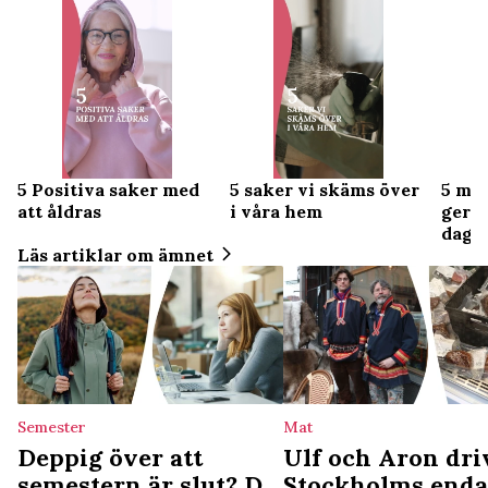
5 Positiva saker med
5 saker vi skäms över
5 mo
att åldras
i våra hem
ger e
dage
Läs artiklar om ämnet
Semester
Mat
Deppig över att
Ulf och Aron dri
semestern är slut? Då
Stockholms enda