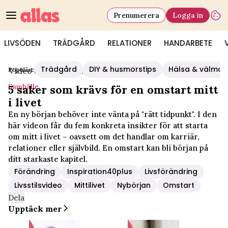
Prenumerera
Logga in
LIVSÖDEN
TRÄDGÅRD
RELATIONER
HANDARBETE
Trädgård
DIY & husmorstips
Hälsa & välmå
Populärt:
Video Start
/
Samhälle
Samhälle
5 saker som krävs för en omstart mitt
i livet
En ny början behöver inte vänta på "rätt tidpunkt". I den
här videon får du fem konkreta insikter för att starta
om mitt i livet – oavsett om det handlar om karriär,
relationer eller självbild. En omstart kan bli början på
ditt starkaste kapitel.
Förändring
Inspiration40plus
Livsförändring
Livsstilsvideo
Mittilivet
Nybörjan
Omstart
Dela
Upptäck mer