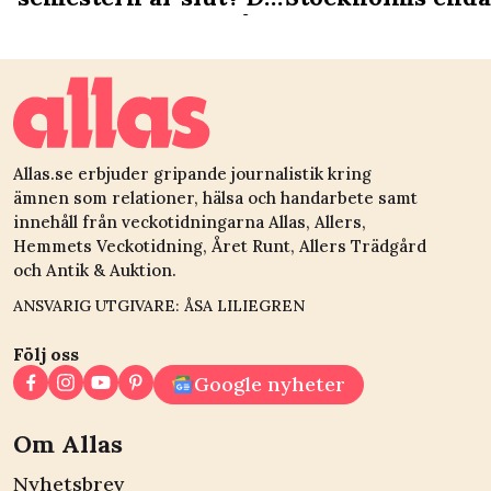
är du ledig nästa gång
samiska deli: ”Vi
det som en
kulturgärning”
Allas.se erbjuder gripande journalistik kring
ämnen som relationer, hälsa och handarbete samt
innehåll från veckotidningarna Allas, Allers,
Hemmets Veckotidning, Året Runt, Allers Trädgård
och Antik & Auktion.
ANSVARIG UTGIVARE: ÅSA LILIEGREN
Följ oss
Google nyheter
Om Allas
Nyhetsbrev