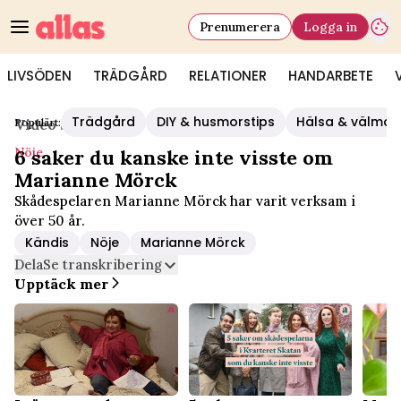
Prenumerera
Logga in
LIVSÖDEN
TRÄDGÅRD
RELATIONER
HANDARBETE
Trädgård
DIY & husmorstips
Hälsa & välmå
Populärt:
Video Start
/
Nöje
Nöje
6 saker du kanske inte visste om
Marianne Mörck
Skådespelaren Marianne Mörck har varit verksam i
över 50 år.
Kändis
Nöje
Marianne Mörck
Dela
Se transkribering
Upptäck mer