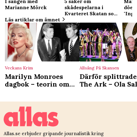
5 saker om
I sängen med
Mari
skådespelarna i
Marianne Mörck
döen
Kvarteret Skatan som
"Inge
du kanske inte visste
Läs artiklar om ämnet
ensa
Veckans Krim
Allsång På Skansen
Marilyn Monroes
Därför splittrade
dagbok – teorin om
The Ark – Ola Sa
stjärnans mystiska
ord om
död
återföreningen
Allas.se erbjuder gripande journalistik kring