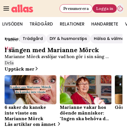
Prenumerera
Logga in
LIVSÖDEN
TRÄDGÅRD
RELATIONER
HANDARBETE
Trädgård
DIY & husmorstips
Hälsa & välmå
Populärt:
Video Start
/
Mat
Mat
I sängen med Marianne Mörck
Marianne Mörck avslöjar vad hon gör i sin säng ...
Dela
Upptäck mer
6 saker du kanske
Marianne vakar hos
Gör e
inte visste om
döende människor:
Marianne Mörck
"Ingen ska behöva dö
Läs artiklar om ämnet
ensam"