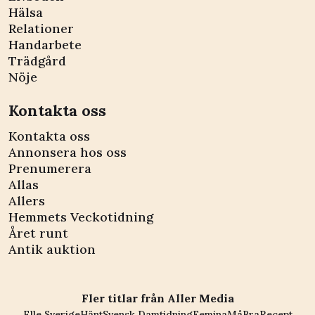
Hälsa
Relationer
Handarbete
Trädgård
Nöje
Kontakta oss
Kontakta oss
Annonsera hos oss
Prenumerera
Allas
Allers
Hemmets Veckotidning
Året runt
Antik auktion
Fler titlar från Aller Media
Elle Sverige
Hänt
Svensk Damtidning
Femina
MåBra
Recept