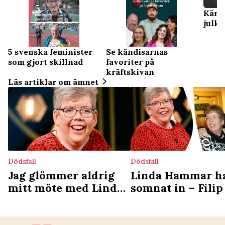
Känd
julkl
5 svenska feminister
Se kändisarnas
som gjort skillnad
favoriter på
kräftskivan
Läs artiklar om ämnet
Dödsfall
Dödsfall
Jag glömmer aldrig
Linda Hammar h
mitt möte med Linda
somnat in – Fili
Hammar – det lärde
systerns sista tid
hon mig
livet: ”Jag var vi