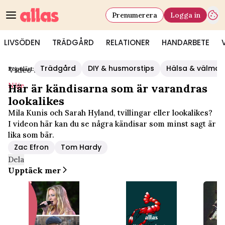
Prenumerera
Logga in
LIVSÖDEN
TRÄDGÅRD
RELATIONER
HANDARBETE
Trädgård
DIY & husmorstips
Hälsa & välmå
Populärt:
Video Start
/
Nöje
Nöje
Här är kändisarna som är varandras
lookalikes
Mila Kunis och Sarah Hyland, tvillingar eller lookalikes?
I videon här kan du se några kändisar som minst sagt är
lika som bär.
Zac Efron
Tom Hardy
Dela
Upptäck mer