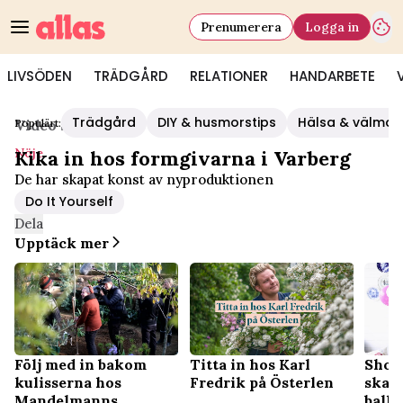
Prenumerera
Logga in
LIVSÖDEN
TRÄDGÅRD
RELATIONER
HANDARBETE
Trädgård
DIY & husmorstips
Hälsa & välmå
Populärt:
Video Start
/
Nöje
Nöje
Kika in hos formgivarna i Varberg
De har skapat konst av nyproduktionen
Do It Yourself
Dela
Upptäck mer
Följ med in bakom
Shop
Titta in hos Karl
kulisserna hos
skapa
Fredrik på Österlen
Mandelmanns
ball