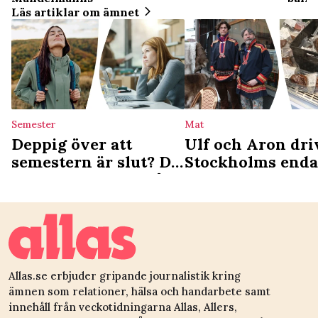
Läs artiklar om ämnet
Semester
Mat
Deppig över att
Ulf och Aron dri
semestern är slut? Då
Stockholms enda
är du ledig nästa gång
samiska deli: ”Vi
det som en
kulturgärning”
Allas.se erbjuder gripande journalistik kring
ämnen som relationer, hälsa och handarbete samt
innehåll från veckotidningarna Allas, Allers,