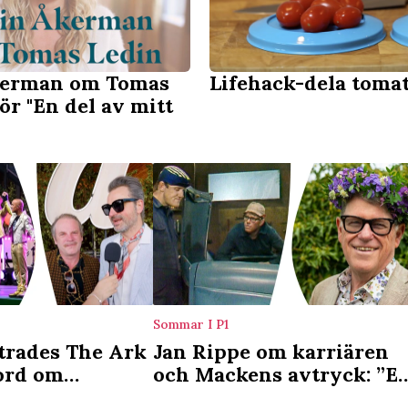
kerman om Tomas
Lifehack-dela toma
ör "En del av mitt
Sommar I P1
ttrades The Ark
Jan Rippe om karriären
 ord om
och Mackens avtryck: ”E
gen
tankeställare”