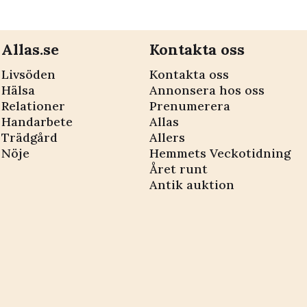
Allas.se
Kontakta oss
Livsöden
Kontakta oss
Hälsa
Annonsera hos oss
Relationer
Prenumerera
Handarbete
Allas
Trädgård
Allers
Nöje
Hemmets Veckotidning
Året runt
Antik auktion