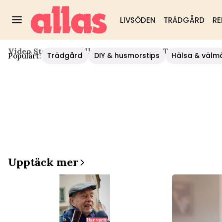
LIVSÖDEN
TRÄDGÅRD
RE
Video Start
/
Hushåll/diy
/
Så Skapade Tomas Ledin "E
Trädgård
DIY & husmorstips
Hälsa & välm
Populärt:
Upptäck mer