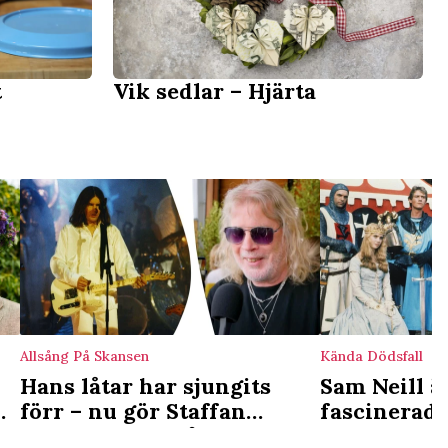
t
Vik sedlar – Hjärta
Allsång På Skansen
Kända Dödsfall
Hans låtar har sjungits
Sam Neill ä
n
förr – nu gör Staffan
fascinerade
Hellstrand Allsångsdebut
märkliga ny