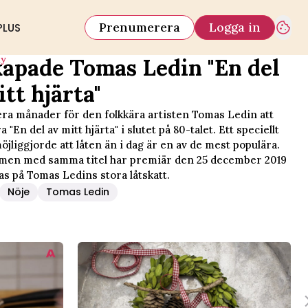
Prenumerera
Logga in
PLUS
iy
kapade Tomas Ledin "En del
itt hjärta"
lera månader för den folkkära artisten Tomas Ledin att
"En del av mitt hjärta" i slutet på 80-talet. Ett speciellt
jliggjorde att låten än i dag är en av de mest populära.
lmen med samma titel har premiär den 25 december 2019
as på Tomas Ledins stora låtskatt.
Nöje
Tomas Ledin