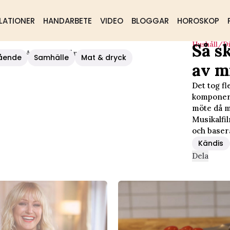
LATIONER
HANDARBETE
VIDEO
BLOGGAR
HOROSKOP
Hushåll/d
Så s
n Del Av Mitt Hjärta"
ående
Samhälle
Mat & dryck
av m
Det tog f
komponera 
möte då mö
Musikalfi
och baser
Kändis
Dela