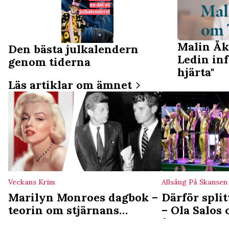
Malin Å
Den bästa julkalendern
Ledin inf
genom tiderna
hjärta"
Läs artiklar om ämnet
Veckans Krim
Allsång På Skansen
Marilyn Monroes dagbok –
Därför spli
teorin om stjärnans
– Ola Salos
mystiska död
återförenin