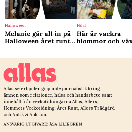
Halloween
Höst
Melanie går all in på
Här är vackra
Halloween året runt –
blommor och väx
lägger all sin lediga
som håller bäst 
tid på att pynta
gravplatsen
Allas.se erbjuder gripande journalistik kring
ämnen som relationer, hälsa och handarbete samt
innehåll från veckotidningarna Allas, Allers,
Hemmets Veckotidning, Året Runt, Allers Trädgård
och Antik & Auktion.
ANSVARIG UTGIVARE: ÅSA LILIEGREN