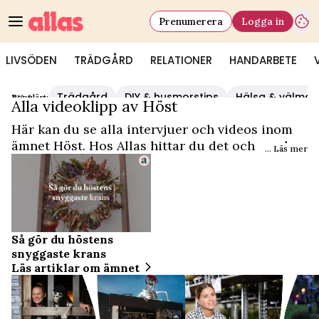
Prenumerera
Logga in
LIVSÖDEN
TRÄDGÅRD
RELATIONER
HANDARBETE
Trädgård
DIY & husmorstips
Hälsa & välmå
Populärt:
Video Start
/
Höst
Alla videoklipp av Höst
Här kan du se alla intervjuer och videos inom
ämnet Höst. Hos Allas hittar du det och mycket
... Läs mer
mer.
Så gör du höstens
snyggaste krans
Läs artiklar om ämnet