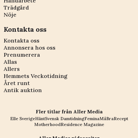
Handarbete
Trädgård
Nöje
Kontakta oss
Kontakta oss
Annonsera hos oss
Prenumerera
Allas
Allers
Hemmets Veckotidning
Året runt
Antik auktion
Fler titlar från Aller Media
Elle Sverige
Hänt
Svensk Damtidning
Femina
MåBra
Recept
Motherhood
Residence Magazine