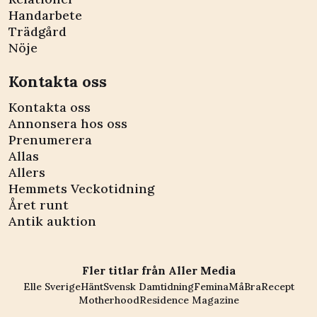
Handarbete
Trädgård
Nöje
Kontakta oss
Kontakta oss
Annonsera hos oss
Prenumerera
Allas
Allers
Hemmets Veckotidning
Året runt
Antik auktion
Fler titlar från Aller Media
Elle Sverige
Hänt
Svensk Damtidning
Femina
MåBra
Recept
Motherhood
Residence Magazine