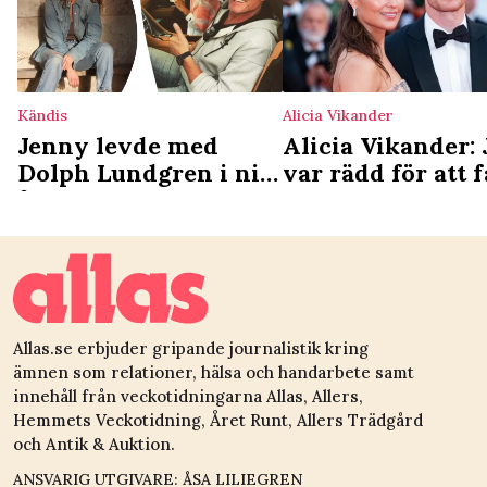
Kändis
Alicia Vikander
Jenny levde med
Alicia Vikander: 
Dolph Lundgren i nio
var rädd för att f
år: ”Blev enormt
barn
sårad när han
träffade Emma”
Allas.se erbjuder gripande journalistik kring
ämnen som relationer, hälsa och handarbete samt
innehåll från veckotidningarna Allas, Allers,
Hemmets Veckotidning, Året Runt, Allers Trädgård
och Antik & Auktion.
ANSVARIG UTGIVARE: ÅSA LILIEGREN