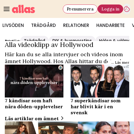
Prenumerera
Logga in
LIVSÖDEN
TRÄDGÅRD
RELATIONER
HANDARBETE
Trädgård
DIY & husmorstips
Hälsa & välmå
Populärt:
Video Start
/
Hollywood
Alla videoklipp av Hollywood
Här kan du se alla intervjuer och videos inom
ämnet Hollywood. Hos Allas hittar du det och
... Läs mer
mycket mer.
7 kändisar som haft
7 superkändisar som
nära döden-upplevelser
har blivit kär i en
svensk
Läs artiklar om ämnet