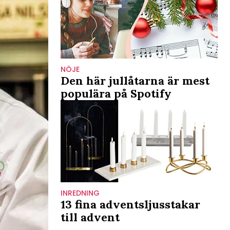
NÖJE
Den här jullåtarna är mest
populära på Spotify
INREDNING
13 fina adventsljusstakar
till advent