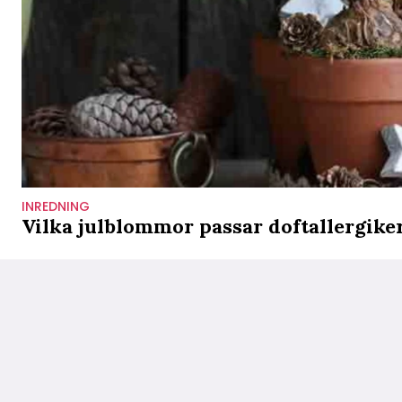
INREDNING
Vilka julblommor passar doftallergike