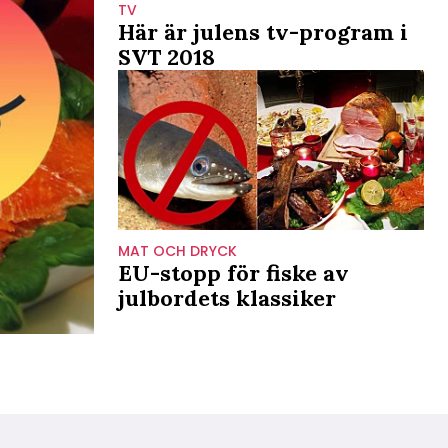
TV
Här är julens tv-program i
SVT 2018
MAT OCH DRYCK
EU-stopp för fiske av
julbordets klassiker