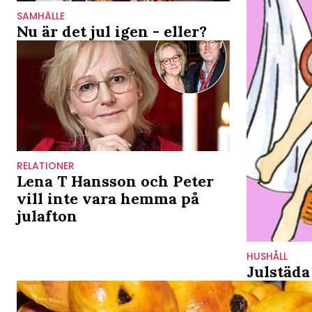
SAMHÄLLE
Nu är det jul igen - eller?
RELATIONER
Lena T Hansson och Peter
vill inte vara hemma på
julafton
HUSHÅLL
Julstäda