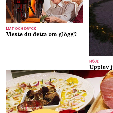
MAT OCH DRYCK
Visste du detta om glögg?
NÖJE
Upplev j