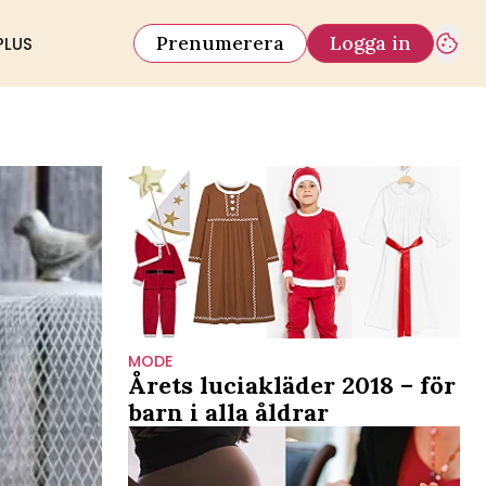
Prenumerera
Logga in
PLUS
MODE
Årets luciakläder 2018 – för
barn i alla åldrar