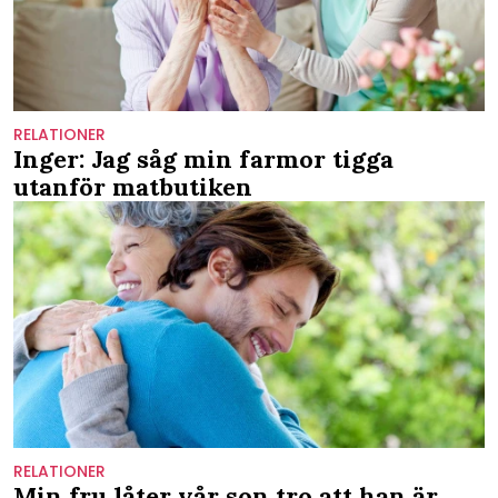
RELATIONER
Inger: Jag såg min farmor tigga
utanför matbutiken
RELATIONER
Min fru låter vår son tro att han är