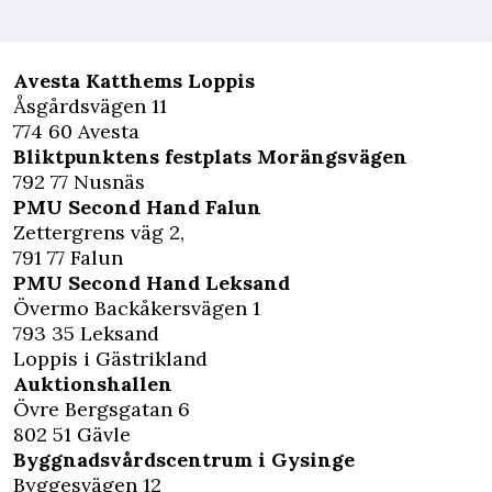
Avesta Katthems Loppis
Åsgårdsvägen 11
774 60 Avesta
Bliktpunktens festplats Morängsvägen
792 77 Nusnäs
PMU Second Hand Falun
Zettergrens väg 2,
791 77 Falun
PMU Second Hand Leksand
Övermo Backåkersvägen 1
793 35 Leksand
Loppis i Gästrikland
Auktionshallen
Övre Bergsgatan 6
802 51 Gävle
Byggnadsvårdscentrum i Gysinge
Byggesvägen 12