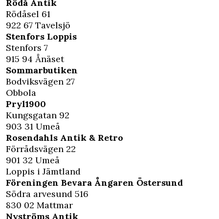
Rödå Antik
Rödåsel 61
922 67 Tavelsjö
Stenfors Loppis
Stenfors 7
915 94 Ånäset
Sommarbutiken
Bodviksvägen 27
Obbola
Pryl1900
Kungsgatan 92
903 31 Umeå
Rosendahls Antik & Retro
Förrådsvägen 22
901 32 Umeå
Loppis i Jämtland
Föreningen Bevara Ångaren Östersund
Södra arvesund 516
830 02 Mattmar
Nyströms Antik