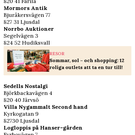
820 41 Färila
Mormors Antik
Bjuråkersvägen 77
827 31 Ljusdal
Norrbo Auktioner
Segelvägen 3
824 52 Hudiksvall
RESOR
Sommar, sol – och shopping: 12
roliga outlets att ta en tur till!
Sedells Nostalgi
Björkbackavägen 4
820 40 Järvsö
Villa Nygammalt Second hand
Kyrkogatan 9
82730 Ljusdal
Logloppis på Hanser-gården
Fyrbovägen 7