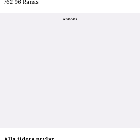
762 96 Rånäs
Annons
Alla tiders prylar