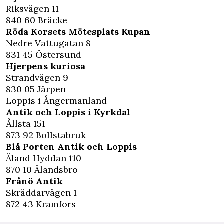
Riksvägen 11
840 60 Bräcke
Röda Korsets Mötesplats Kupan
Nedre Vattugatan 8
831 45 Östersund
Hjerpens kuriosa
Strandvägen 9
830 05 Järpen
Loppis i Ångermanland
Antik och Loppis i Kyrkdal
Ållsta 151
873 92 Bollstabruk
Blå Porten Antik och Loppis
Äland Hyddan 110
870 10 Älandsbro
Frånö Antik
Skräddarvägen 1
872 43 Kramfors