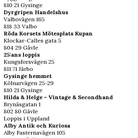
810 21 Gysinge
Dyrgripen Handelshus
Valbovägen 165
818 33 Valbo
Röda Korsets Mötesplats Kupan
Klockar-Calles gata 5
804 29 Gävle
25:ans loppis
Kungsforsvägen 25
811 71 Järbo
Gysinge hemmet
Kölnarvägen 25-29
810 21 Gysinge
Hilda & Helge - Vintage & Secondhand
Brynäsgatan 1
802 80 Gävle
Loppis i Uppland
Alby Antik och Kuriosa
Alby Fasternavägen 105