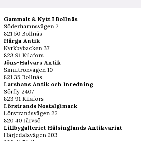
Gammalt & Nytt I Bollnäs
Söderhamnsvägen 2
821 50 Bollnäs
Hårga Antik
Kyrkbybacken 37
823 91 Kilafors
Jöns-Halvars Antik
Smultronvägen 10
821 35 Bollnäs
Larshans Antik och Inredning
Sörfly 2407
823 91 Kilafors
Lörstrands Nostalgimack
Lörstrandsvägen 22
820 40 Järvsö
Lillbygalleriet Hälsinglands Antikvariat
Härjedalsvägen 203