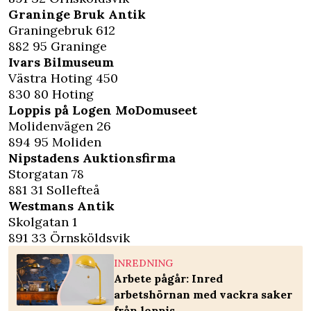
Graninge Bruk Antik
Graningebruk 612
882 95 Graninge
Ivars Bilmuseum
Västra Hoting 450
830 80 Hoting
Loppis på Logen MoDomuseet
Molidenvägen 26
894 95 Moliden
Nipstadens Auktionsfirma
Storgatan 78
881 31 Sollefteå
Westmans Antik
Skolgatan 1
891 33 Örnsköldsvik
INREDNING
Arbete pågår: Inred
arbetshörnan med vackra saker
från loppis