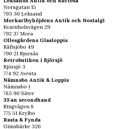
Leksands Antik och Kuriosa
Norsgatan 15
793 30 Leksand
Morkarlbyhöjdens Antik och Nostalgi
Kvarnholsvägen 29
792 37 Mora
Ollesgårdens Glasloppis
Rällsjöbo 49
790 21 Bjursås
Retrobutiken i Björsjö
Björsjö 3
774 92 Avesta
Nämnsbo Antik & Loppis
Nämnsbo 1
783 90 Säter
33:an secondhand
Ringvägen 8
775 51 Krylbo
Rasta & Fynda
Gimsbärke 326