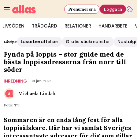
Prenumerera
Logga in
LIVSÖDEN
TRÄDGÅRD
RELATIONER
HANDARBETE
Läsarberättelser
Gratis stickmönster
Nostalgi
Lästips:
Fynda på loppis – stor guide med de
bästa loppisadresserna från norr till
söder
INREDNING
30 jun, 2022
Michaela Lindahl
Foto: TT
Sommaren är en enda lång fest för alla
loppisälskare. Här har vi samlat Sveriges
intressantaste adresser för dig som gillar