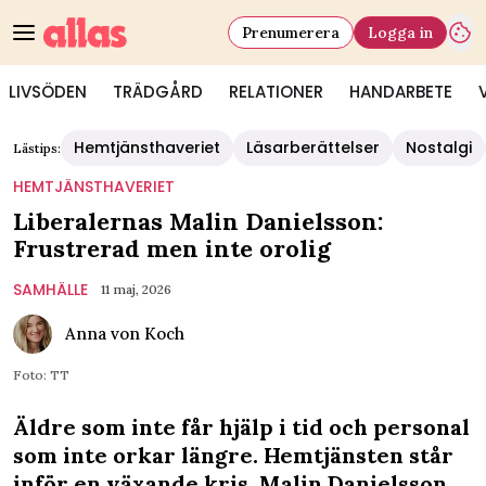
Prenumerera
Logga in
LIVSÖDEN
TRÄDGÅRD
RELATIONER
HANDARBETE
Hemtjänsthaveriet
Läsarberättelser
Nostalgi
Lästips:
HEMTJÄNSTHAVERIET
Liberalernas Malin Danielsson:
Frustrerad men inte orolig
SAMHÄLLE
11 maj, 2026
Anna von Koch
Foto: TT
Äldre som inte får hjälp i tid och personal
som inte orkar längre. Hemtjänsten står
inför en växande kris. Malin Danielsson,