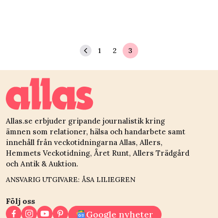
1
2
3
Allas.se erbjuder gripande journalistik kring
ämnen som relationer, hälsa och handarbete samt
innehåll från veckotidningarna Allas, Allers,
Hemmets Veckotidning, Året Runt, Allers Trädgård
och Antik & Auktion.
ANSVARIG UTGIVARE: ÅSA LILIEGREN
Följ oss
Google nyheter