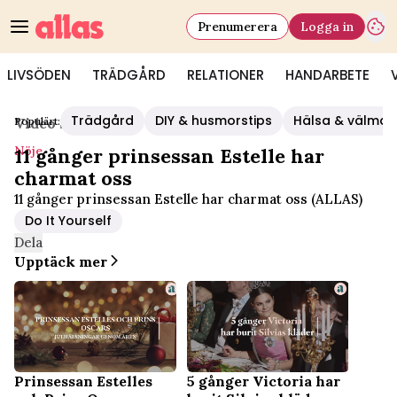
Prenumerera
Logga in
LIVSÖDEN
TRÄDGÅRD
RELATIONER
HANDARBETE
Trädgård
DIY & husmorstips
Hälsa & välmå
Populärt:
Video Start
/
Nöje
Nöje
11 gånger prinsessan Estelle har
charmat oss
11 gånger prinsessan Estelle har charmat oss (ALLAS)
Do It Yourself
Dela
Upptäck mer
Prinsessan Estelles
5 gånger Victoria har