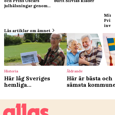
och Prins Oscars
burit Silvias kläder
julhälsningar genom
åren
Min S
Prin
invig
Läs artiklar om ämnet
Historia
Åldrande
Här låg Sveriges
Här är bästa och
hemliga
sämsta kommun
koncentrationsläger –
för äldre – de h
höll fångar på
i botten
obestämd tid