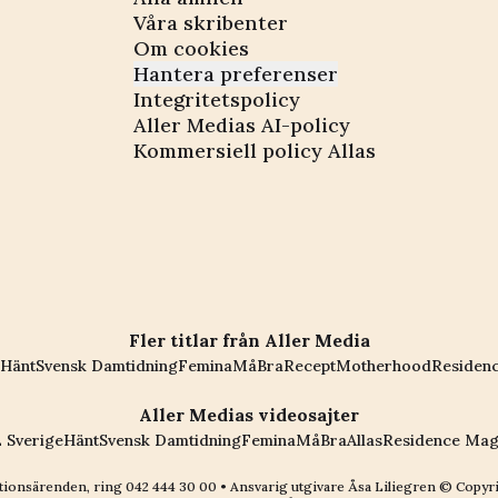
Våra skribenter
Om cookies
Hantera preferenser
Integritetspolicy
Aller Medias AI-policy
Kommersiell policy Allas
Fler titlar från Aller Media
Hänt
Svensk Damtidning
Femina
MåBra
Recept
Motherhood
Residen
Aller Medias videosajter
 Sverige
Hänt
Svensk Damtidning
Femina
MåBra
Allas
Residence Mag
ionsärenden, ring
042 444 30 00
• Ansvarig utgivare Åsa Liliegren © Copyr