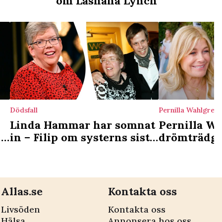
om Lashana Lynch
Dödsfall
Pernilla Wahlgren
Linda Hammar har somnat
Pernilla W
 –
in – Filip om systerns sista
drömträdgå
tid i livet: ”Jag var vid
Christians 
hennes sida”
luktar skit 
Allas.se
Kontakta oss
Livsöden
Kontakta oss
Hälsa
Annonsera hos oss