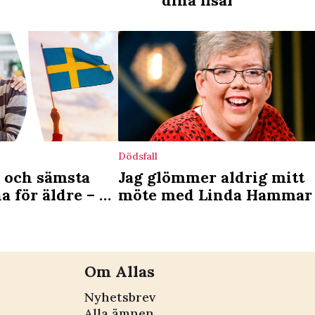
dina fisar"
Dödsfall
a och sämsta
Jag glömmer aldrig mitt
för äldre – de
möte med Linda Hammar
tten
det lärde hon mig
Om Allas
Nyhetsbrev
Alla ämnen