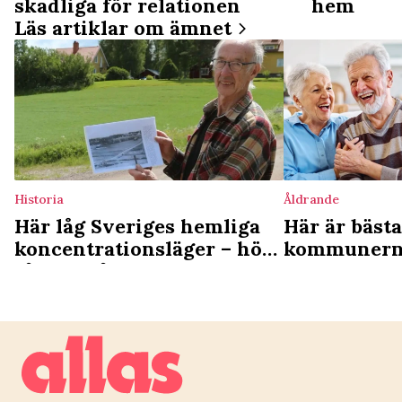
skadliga för relationen
hem
Läs artiklar om ämnet
Historia
Åldrande
Här låg Sveriges hemliga
Här är bäst
koncentrationsläger – höll
kommunerna 
fångar på obestämd tid
hamnar i bo