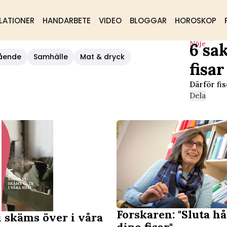
LATIONER
HANDARBETE
VIDEO
BLOGGAR
HOROSKOP
Nöje
6 sa
Fisar
ående
Samhälle
Mat & dryck
fisar
Därför fis
Dela
Forskaren: "Sluta hå
i skäms över i våra