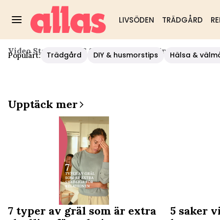
LIVSÖDEN
TRÄDGÅRD
RE
Video Start
/
Nöje
/
6 Saker Du Kanske Inte Visste Om 
Trädgård
DIY & husmorstips
Hälsa & välm
Populärt:
Upptäck mer
7 typer av gräl som är extra
5 saker v