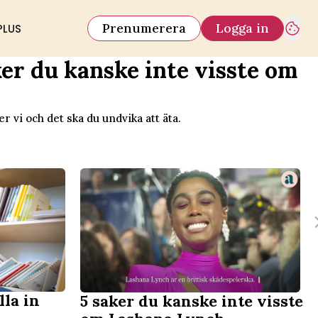
Prenumerera
Logga in
PLUS
ker du kanske inte visste om
er vi och det ska du undvika att äta.
lla in
5 saker du kanske inte visste