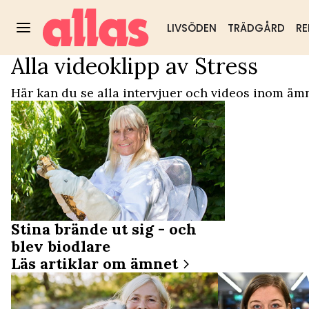
LIVSÖDEN
TRÄDGÅRD
RE
Alla videoklipp av Stress
Video Start
/
Stress
Trädgård
DIY & husmorstips
Hälsa & välm
Populärt:
Här kan du se alla intervjuer och videos inom ämn
Stina brände ut sig - och
blev biodlare
Läs artiklar om ämnet