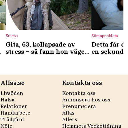
Stress
Sömnproblem
Gita, 63, kollapsade av
Detta får d
stress – så fann hon vägen
en sekund –
till läkning
till när vi 
oss
Allas.se
Kontakta oss
Livsöden
Kontakta oss
Hälsa
Annonsera hos oss
Relationer
Prenumerera
Handarbete
Allas
Trädgård
Allers
Nöje
Hemmets Veckotidning