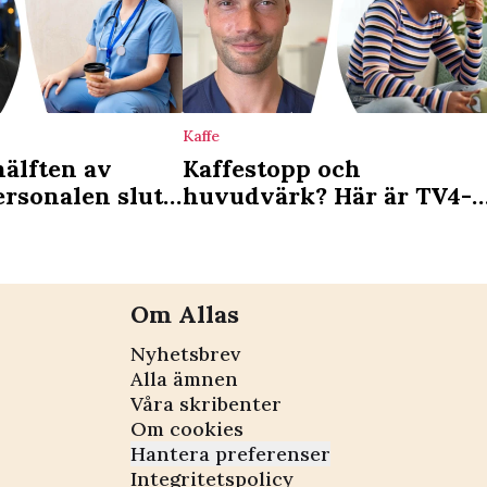
Kaffe
hälften av
Kaffestopp och
rsonalen sluta:
huvudvärk? Här är TV4-
oblematiskt”
läkarens schema för att
trappa ner på koffein
Om Allas
Nyhetsbrev
Alla ämnen
Våra skribenter
Om cookies
Hantera preferenser
Integritetspolicy