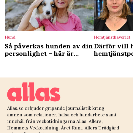
Hund
Hemtjänsthaveriet
Så påverkas hunden av din
Därför vill 
personlighet – här är
hemtjänstpe
hundtyperna som är mest
”Väldigt pr
känsliga
Allas.se erbjuder gripande journalistik kring
ämnen som relationer, hälsa och handarbete samt
innehåll från veckotidningarna Allas, Allers,
Hemmets Veckotidning, Året Runt, Allers Trädgård