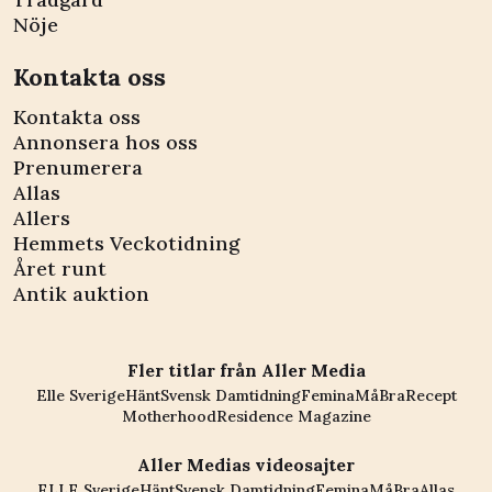
Nöje
Kontakta oss
Kontakta oss
Annonsera hos oss
Prenumerera
Allas
Allers
Hemmets Veckotidning
Året runt
Antik auktion
Fler titlar från Aller Media
Elle Sverige
Hänt
Svensk Damtidning
Femina
MåBra
Recept
Motherhood
Residence Magazine
Aller Medias videosajter
ELLE Sverige
Hänt
Svensk Damtidning
Femina
MåBra
Allas