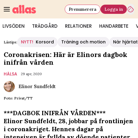
Prenumerera
Logga in
LIVSÖDEN
TRÄDGÅRD
RELATIONER
HANDARBETE
NYTT!
Korsord
Träning och motion
När hjärtat
Lästips:
Coronakrisen: Här är Elinors dagbok
inifrån vården
HÄLSA
29 apr, 2020
Elinor Sundfeldt
Foto: Privat/TT
***DAGBOK INIFRÅN VÅRDEN***
Elinor Sundfeldt, 28, jobbar på frontlinjen
i coronakriget. Hennes dagar på
intensiven är fyllda av döende patienter,