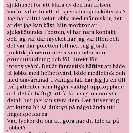
sjukhuset för att klara av den här krisen.
Varför ville du att bli specialistsjuksköterska?
Jag har alltid velat jobba med människor, det
är det jag kan bäst. Min morbror är
sjuksköterska i botten, vi har nära kontakt
och jag var där mycket när jag var liten och
det var där poletten föll ner. Jag gjorde
praktik på neurointensiven under min
grundutbildning och föll direkt för
intensivvård. Det är fantastisk häftigt att både
få jobba med helhetsvård, både medicinsk och
med omvårdnad. I vanliga fall har jag ju en till
två patienter som ligger väldigt uppkopplade
och det är häftigt att få lära sig in i minsta
detalj hur jag kan styra dem. Det driver mig
att kunna bli så duktigt på något ända ut i
fingerspetsarna.
Vad tycker du om att göra när du inte är på
jobbet?