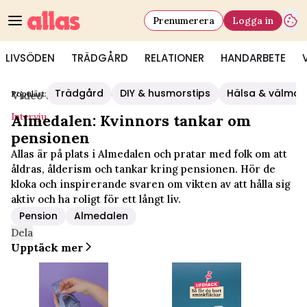
Prenumerera
Logga in
LIVSÖDEN
TRÄDGÅRD
RELATIONER
HANDARBETE
Trädgård
DIY & husmorstips
Hälsa & välmå
Populärt:
Video Start
/
Intervju
Intervju
Almedalen: Kvinnors tankar om
pensionen
Allas är på plats i Almedalen och pratar med folk om att
åldras, ålderism och tankar kring pensionen. Hör de
kloka och inspirerande svaren om vikten av att hålla sig
aktiv och ha roligt för ett långt liv.
Pension
Almedalen
Dela
Upptäck mer