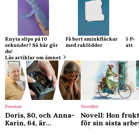
Knyta slips på 10
Få bort sminkfläckar
5 Pos
sekunder? Så här gör
med raklödder
att å
du!
Läs artiklar om ämnet
Pension
Noveller
Doris, 80, och Anna-
Novell: Hon fruk
Karin, 64, är
för sin sista arb
fattigpensionärer:
– fick livets
”Skam efter ett helt
överraskning