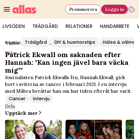
Prenumerera
Logga in
LIVSÖDEN
TRÄDGÅRD
RELATIONER
HANDARBETE
Trädgård
DIY & husmorstips
Hälsa & välmå
Populärt:
Video Start
/
Hälsa
Hälsa
Patrick Ekwall om saknaden efter
Hannah: "Kan ingen jävel bara väcka
mig""
Journalisten Patrick Ekwalls fru, Hannah Ekwall, gick
bort i sviterna av cancer i februari 2021. I en intervju
med Måbra berättar han om hur tiden efteråt har varit.
Cancer
Intervju
Dela
Upptäck mer