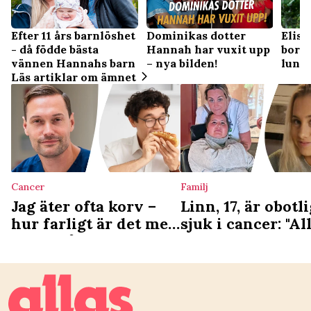
Dominikas dotter
Elisa
Efter 11 års barnlöshet
Hannah har vuxit upp
bort 
- då födde bästa
– nya bilden!
lung
vännen Hannahs barn
"Jag 
Läs artiklar om ämnet
Cancer
Familj
Jag äter ofta korv –
Linn, 17, är obotli
hur farligt är det med
sjuk i cancer: "All
tanke på
vill ha är en äng
cancerrisken?
min gravsten"