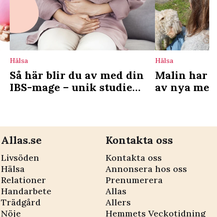
Hälsa
Hälsa
Så här blir du av med din
Malin har I
IBS-mage – unik studie
av nya met
avslöjar enkel metod
Allas.se
Kontakta oss
Livsöden
Kontakta oss
Hälsa
Annonsera hos oss
Relationer
Prenumerera
Handarbete
Allas
Trädgård
Allers
Nöje
Hemmets Veckotidning