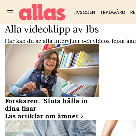
LIVSÖDEN
TRÄDGÅRD
RE
Alla videoklipp av Ibs
Video Start
/
Ibs
Trädgård
DIY & husmorstips
Hälsa & välm
Populärt:
Här kan du se alla intervjuer och videos inom ämn
Forskaren: "Sluta hålla in
dina fisar"
Läs artiklar om ämnet