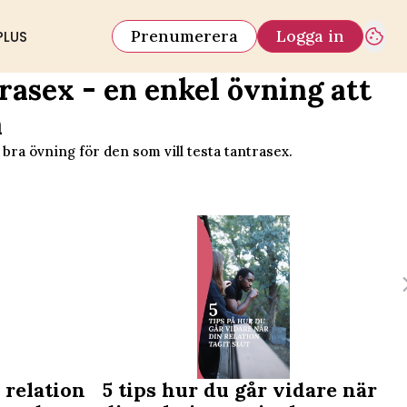
Prenumerera
Logga in
PLUS
rasex - en enkel övning att
a
 bra övning för den som vill testa tantrasex.
 relation
5 tips hur du går vidare när