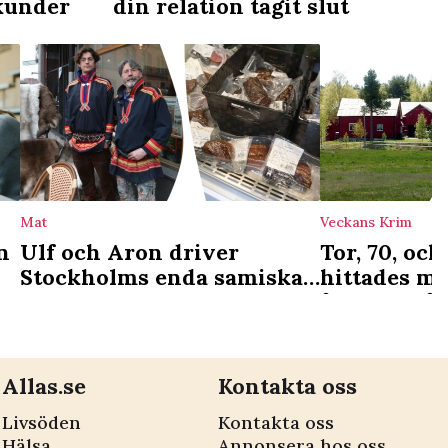
kunder
din relation tagit slut
Mat
Veckans Krim
n
Ulf och Aron driver
Tor, 70, och
Stockholms enda samiska
hittades m
deli: ”Vi ser det som en
åtalas 45-å
kulturgärning”
Allas.se
Kontakta oss
Livsöden
Kontakta oss
Hälsa
Annonsera hos oss