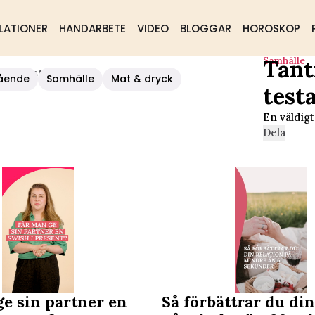
LATIONER
HANDARBETE
VIDEO
BLOGGAR
HOROSKOP
Samhälle
Tant
Att Testa
ående
Samhälle
Mat & dryck
test
En väldigt
Dela
ge sin partner en
Så förbättrar du din