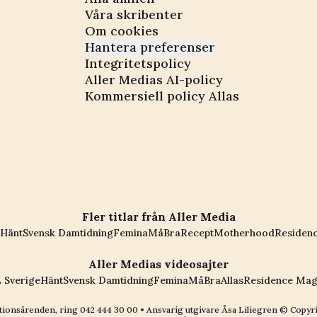
Våra skribenter
Om cookies
Hantera preferenser
Integritetspolicy
Aller Medias AI-policy
Kommersiell policy Allas
Fler titlar från Aller Media
Hänt
Svensk Damtidning
Femina
MåBra
Recept
Motherhood
Residen
Aller Medias videosajter
 Sverige
Hänt
Svensk Damtidning
Femina
MåBra
Allas
Residence Mag
ionsärenden, ring
042 444 30 00
• Ansvarig utgivare Åsa Liliegren © Copyr