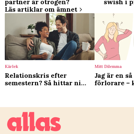
partner är otrogen?
swish i 
Läs artiklar om ämnet
Kärlek
Mitt Dilemma
Relationskris efter
Jag är en så
semestern? Så hittar ni
förlorare – 
tillbaka till varandra
vägra vara