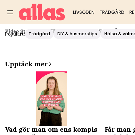
LIVSÖDEN
TRÄDGÅRD
RE
Video Start
/
Samhälle
/
Tantrasex - En Enkel Övning 
Trädgård
DIY & husmorstips
Hälsa & välm
Populärt:
Upptäck mer
Vad gör man om ens kompis
Får man 