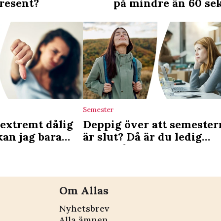
present?
på mindre än 60 se
Semester
 extremt dålig
Deppig över att semester
kan jag bara
är slut? Då är du ledig
 med?
nästa gång
Om Allas
Nyhetsbrev
Alla ämnen