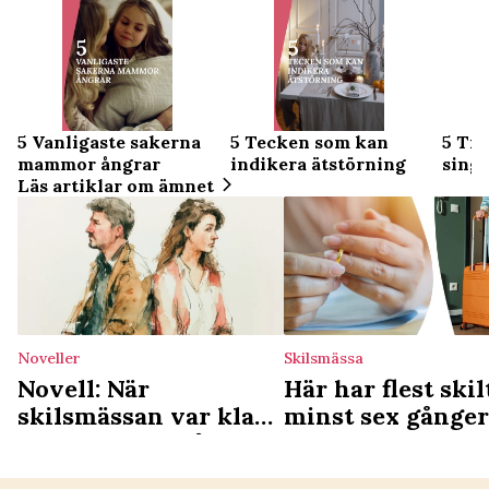
5 Vanligaste sakerna
5 Tecken som kan
5 Tip
mammor ångrar
indikera ätstörning
singe
Läs artiklar om ämnet
Noveller
Skilsmässa
Novell: När
Här har flest skil
skilsmässan var klar
minst sex gånger
började den svåraste
experten förklar
delen