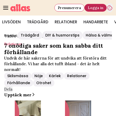
Prenumerera
Logga in
LIVSÖDEN
TRÄDGÅRD
RELATIONER
HANDARBETE
Trädgård
DIY & husmorstips
Hälsa & välmå
Populärt:
Video Start
/
Relationer
Relationer
7 onödiga saker som kan sabba ditt
förhållande
Undvik de här sakerna för att undvika att förstöra ditt
förhållande. Vi har alla det tufft ibland - det är helt
normalt!
Skilsmässa
Nöje
Kärlek
Relationer
Förhållande
Otrohet
Dela
Upptäck mer