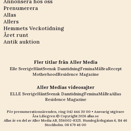
Annonsera hos oss
Prenumerera
Allas
Allers
Hemmets Veckotidning
Året runt
Antik auktion
Fler titlar från Aller Media
Elle Sverige
Hänt
Svensk Damtidning
Femina
MåBra
Recept
Motherhood
Residence Magazine
Aller Medias videosajter
ELLE Sverige
Hänt
Svensk Damtidning
Femina
MåBra
Allas
Residence Magazine
För prenumerationsärenden, ring
042 444 30 00
• Ansvarig utgivare
Åsa Liliegren © Copyright
2026
allas.se
Allas är en del av
Aller Media AB, 556002-8325
. Humlegårdsgatan 6, 114 46
Stockholm.
08 679 46 00