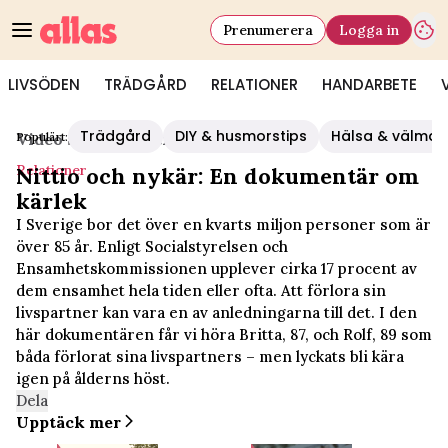
Prenumerera
Logga in
LIVSÖDEN
TRÄDGÅRD
RELATIONER
HANDARBETE
Trädgård
DIY & husmorstips
Hälsa & välmå
Populärt:
Video Start
/
Relationer
Relationer
Nittio och nykär: En dokumentär om
kärlek
I Sverige bor det över en kvarts miljon personer som är
över 85 år. Enligt Socialstyrelsen och
Ensamhetskommissionen upplever cirka 17 procent av
dem ensamhet hela tiden eller ofta. Att förlora sin
livspartner kan vara en av anledningarna till det. I den
här dokumentären får vi höra Britta, 87, och Rolf, 89 som
båda förlorat sina livspartners – men lyckats bli kära
igen på ålderns höst.
Dela
Upptäck mer