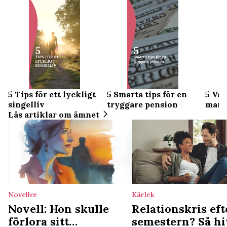
5 Tips för ett lyckligt
5 Smarta tips för en
5 Van
singelliv
tryggare pension
mamm
Läs artiklar om ämnet
Noveller
Kärlek
Novell: Hon skulle
Relationskris eft
förlora sitt
semestern? Så hi