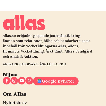
sommarparadis – och
ni tillbaka till
det var hennes brors
varandra
fel
Allas.se erbjuder gripande journalistik kring
ämnen som relationer, hälsa och handarbete samt
innehåll från veckotidningarna Allas, Allers,
Hemmets Veckotidning, Året Runt, Allers Trädgård
och Antik & Auktion.
ANSVARIG UTGIVARE: ÅSA LILIEGREN
Följ oss
Google nyheter
Om Allas
Nyhetsbrev