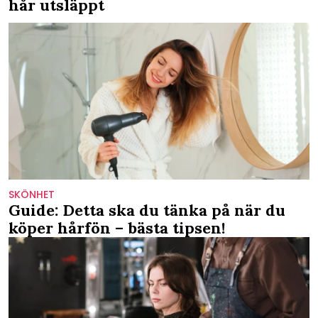
hår utsläppt
SKÖNHET
Guide: Detta ska du tänka på när du
köper hårfön – bästa tipsen!