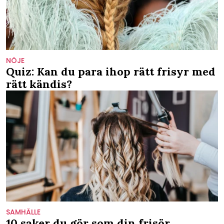
NÖJE
Quiz: Kan du para ihop rätt frisyr med
rätt kändis?
SAMHÄLLE
10 saker du gör som din frisör