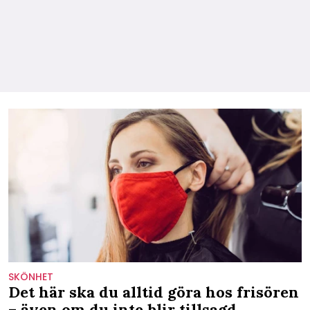
SKÖNHET
Det här ska du alltid göra hos frisören
– även om du inte blir tillsagd