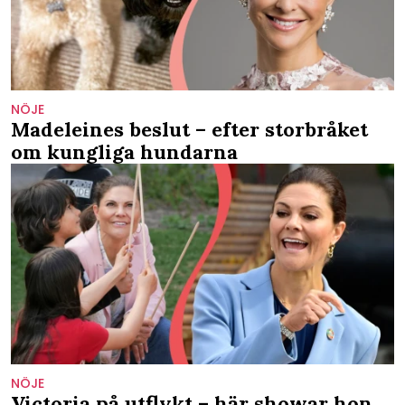
NÖJE
Madeleines beslut – efter storbråket
om kungliga hundarna
NÖJE
Victoria på utflykt – här showar hon