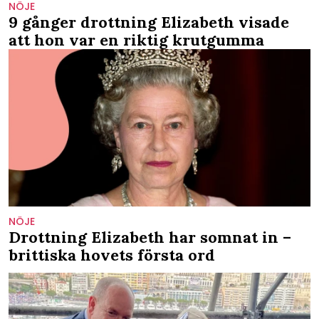
NÖJE
9 gånger drottning Elizabeth visade
att hon var en riktig krutgumma
NÖJE
Drottning Elizabeth har somnat in –
brittiska hovets första ord