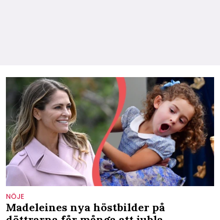
NÖJE
Madeleines nya höstbilder på
döttrarna får många att jubla