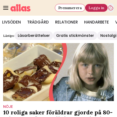
Prenumerera
Logga in
LIVSÖDEN
TRÄDGÅRD
RELATIONER
HANDARBETE
Läsarberättelser
Gratis stickmönster
Nostalgi
Lästips:
NÖJE
10 roliga saker föräldrar gjorde på 80-