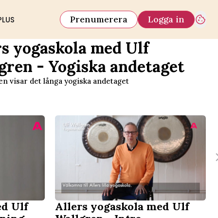
Prenumerera
Logga in
PLUS
rs yogaskola med Ulf
gren - Yogiska andetaget
ren visar det långa yogiska andetaget
ed Ulf
Allers yogaskola med Ulf