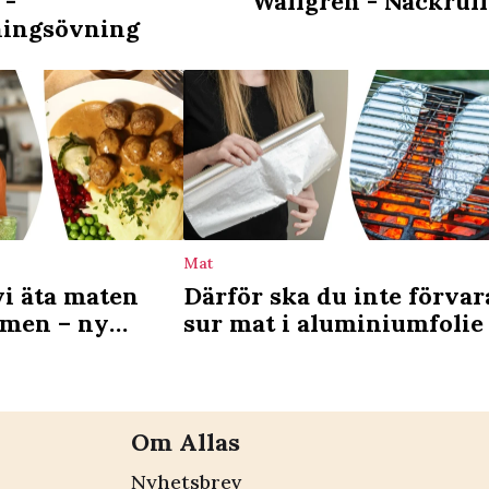
 -
Wallgren - Nackrul
ningsövning
Mat
vi äta maten
Därför ska du inte förvar
omen – ny
sur mat i aluminiumfolie
arar
Om Allas
Nyhetsbrev