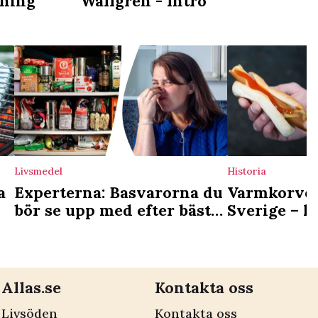
lning
Wallgren - Intro
Livsmedel
Historia
a
Experterna: Basvarorna du
Varmkorvens
bör se upp med efter bäst
Sverige – k
före-datum
korvkioske
kvar idag
Allas.se
Kontakta oss
Livsöden
Kontakta oss