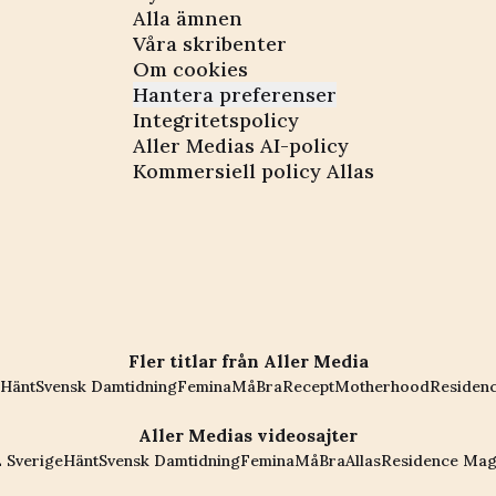
Alla ämnen
Våra skribenter
Om cookies
Hantera preferenser
Integritetspolicy
Aller Medias AI-policy
Kommersiell policy Allas
Fler titlar från Aller Media
Hänt
Svensk Damtidning
Femina
MåBra
Recept
Motherhood
Residen
Aller Medias videosajter
 Sverige
Hänt
Svensk Damtidning
Femina
MåBra
Allas
Residence Mag