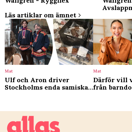
Wallgren - Ryggflex
Wallgren
Avslapp
Läs artiklar om ämnet
Mat
Mat
Ulf och Aron driver
Därför vill 
Stockholms enda samiska
från barnd
deli: ”Vi ser det som en
studie förkl
kulturgärning”