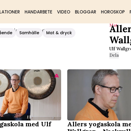
LATIONER
HANDARBETE
VIDEO
BLOGGAR
HOROSKOP
Mat
Alle
 - Yogiska Andetaget
ående
Samhälle
Mat & dryck
Wall
Ulf Wallg
Dela
ogaskola med Ulf
Allers yogaskola m