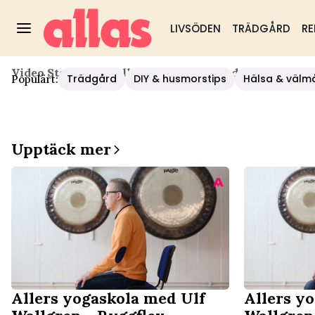
LIVSÖDEN
TRÄDGÅRD
RE
Video Start
/
Mat
/
Allers Yogaskola Med Ulf Wallgren
Trädgård
DIY & husmorstips
Hälsa & välm
Populärt:
Upptäck mer
Allers yogaskola med Ulf
Allers y