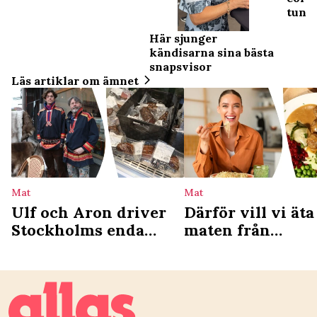
tungt
Här sjunger
kändisarna sina bästa
snapsvisor
Läs artiklar om ämnet
Mat
Mat
Ulf och Aron driver
Därför vill vi äta
Stockholms enda
maten från
samiska deli: ”Vi ser
barndomen – ny
det som en
studie förklarar
kulturgärning”