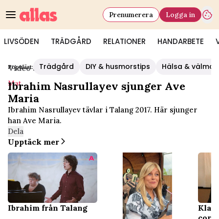
Prenumerera
Logga in
LIVSÖDEN
TRÄDGÅRD
RELATIONER
HANDARBETE
Trädgård
DIY & husmorstips
Hälsa & välmå
Populärt:
Video Start
/
Mat
Mat
Ibrahim Nasrullayev sjunger Ave
Maria
Ibrahim Nasrullayev tävlar i Talang 2017. Här sjunger
han Ave Maria.
Dela
Upptäck mer
Ibrahim från Talang
Klar
coron