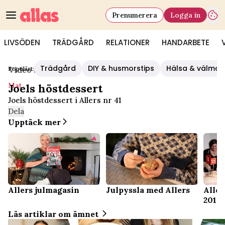
Prenumerera
Logga in
LIVSÖDEN
TRÄDGÅRD
RELATIONER
HANDARBETE
Trädgård
DIY & husmorstips
Hälsa & välmå
Populärt:
Video Start
/
Mat
Mat
Joels höstdessert
Joels höstdessert i Allers nr 41
Dela
Upptäck mer
Allers julmagasin
Julpyssla med Allers
Aller
2016
Läs artiklar om ämnet