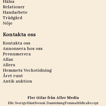
Hälsa
Relationer
Handarbete
Trädgård
Nöje
Kontakta oss
Kontakta oss
Annonsera hos oss
Prenumerera
Allas
Allers
Hemmets Veckotidning
Året runt
Antik auktion
Fler titlar från Aller Media
Elle Sverige
Hänt
Svensk Damtidning
Femina
MåBra
Recept