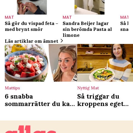
MAT
MAT
MAT
Så gör du vispad feta –
Sandra Beijer lagar
Så ly
med brynt smör
sin berömda Pasta al
snab
limone
Läs artiklar om ämnet
Mattips
Nyttig Mat
6 snabba
Så triggar du
sommarrätter du kan
kroppens eget
imponera med –
Ozempic
enkelt och fräscht