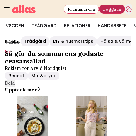
Prenumerera
Logga in
LIVSÖDEN
TRÄDGÅRD
RELATIONER
HANDARBETE
Trädgård
DIY & husmorstips
Hälsa & välmå
Populärt:
Video Start
/
Mat
Mat
Så gör du sommarens godaste
ceasarsallad
Reklam för Arvid Nordquist.
Recept
Mat&dryck
Dela
Upptäck mer