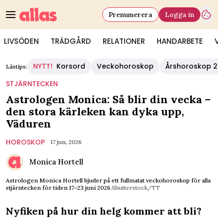
Prenumerera
Logga in
LIVSÖDEN
TRÄDGÅRD
RELATIONER
HANDARBETE
NYTT!
Korsord
Veckohoroskop
Årshoroskop 
Lästips:
STJÄRNTECKEN
Astrologen Monica: Så blir din vecka –
den stora kärleken kan dyka upp,
Väduren
HOROSKOP
17 jun, 2026
Monica Hortell
Astrologen Monica Hortell bjuder på ett fullmatat veckohoroskop för alla
stjärntecken för tiden 17–23 juni 2026.
Shutterstock/TT
Nyfiken på hur din helg kommer att bli?