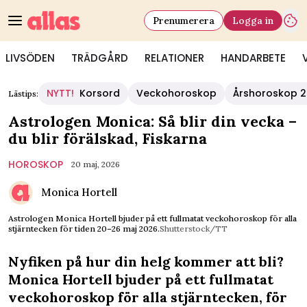
Prenumerera
Logga in
LIVSÖDEN
TRÄDGÅRD
RELATIONER
HANDARBETE
NYTT!
Korsord
Veckohoroskop
Årshoroskop 
Lästips:
Astrologen Monica: Så blir din vecka –
du blir förälskad, Fiskarna
HOROSKOP
20 maj, 2026
Monica Hortell
Astrologen Monica Hortell bjuder på ett fullmatat veckohoroskop för alla
stjärntecken för tiden 20–26 maj 2026.
Shutterstock/TT
Nyfiken på hur din helg kommer att bli?
Monica Hortell bjuder på ett fullmatat
veckohoroskop för alla stjärntecken, för