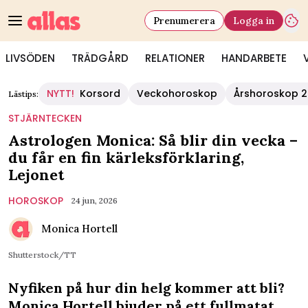
Prenumerera
Logga in
LIVSÖDEN
TRÄDGÅRD
RELATIONER
HANDARBETE
NYTT!
Korsord
Veckohoroskop
Årshoroskop 
Lästips:
STJÄRNTECKEN
Astrologen Monica: Så blir din vecka –
du får en fin kärleksförklaring,
Lejonet
HOROSKOP
24 jun, 2026
Monica Hortell
Shutterstock/TT
Nyfiken på hur din helg kommer att bli?
Monica Hortell bjuder på ett fullmatat