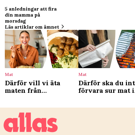
5 anledningar att fira
din mamma på
morsdag
Läs artiklar om ämnet
Mat
Mat
Därför vill vi äta
Därför ska du in
maten från
förvara sur mat i
barndomen – ny
aluminiumfolie
studie förklarar