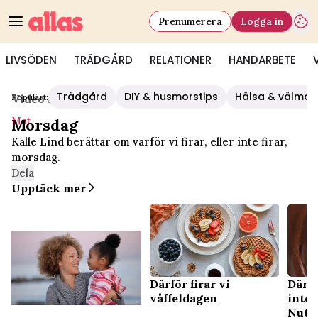
Prenumerera
Logga in
LIVSÖDEN
TRÄDGÅRD
RELATIONER
HANDARBETE
Trädgård
DIY & husmorstips
Hälsa & välmå
Populärt:
Video Start
/
Mat
Mat
Morsdag
Kalle Lind berättar om varför vi firar, eller inte firar,
morsdag.
Dela
Upptäck mer
Därför firar vi
Därfö
våffeldagen
inter
Nute