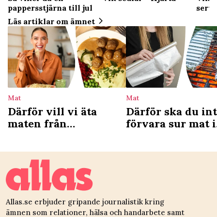
pappersstjärna till jul
serve
Läs artiklar om ämnet
Mat
Mat
Därför vill vi äta
Därför ska du in
maten från
förvara sur mat i
barndomen – ny
aluminiumfolie
studie förklarar
Allas.se erbjuder gripande journalistik kring
ämnen som relationer, hälsa och handarbete samt