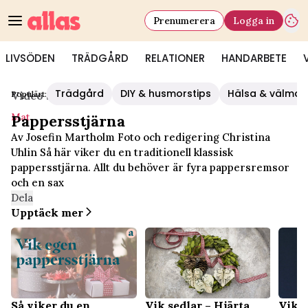
Prenumerera
Logga in
LIVSÖDEN
TRÄDGÅRD
RELATIONER
HANDARBETE
Trädgård
DIY & husmorstips
Hälsa & välmå
Populärt:
Video Start
/
Mat
Mat
Pappersstjärna
Av Josefin Martholm Foto och redigering Christina
Uhlin Så här viker du en traditionell klassisk
pappersstjärna. Allt du behöver är fyra pappersremsor
och en sax
Dela
Upptäck mer
Så viker du en
Vik sedlar – Hjärta
Vik e