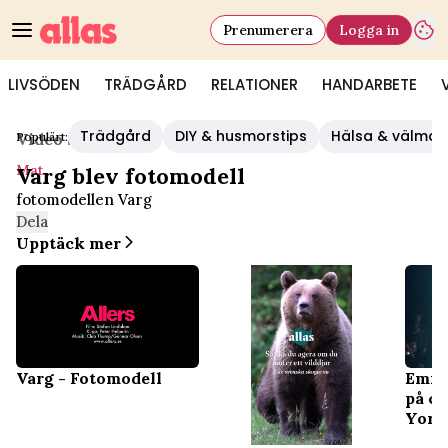
Prenumerera
Logga in
LIVSÖDEN
TRÄDGÅRD
RELATIONER
HANDARBETE
Trädgård
DIY & husmorstips
Hälsa & välmå
Populärt:
Video Start
/
Mat
Mat
Varg blev fotomodell
fotomodellen Varg
Dela
Upptäck mer
Varg - Fotomodell
Emma
på c
York