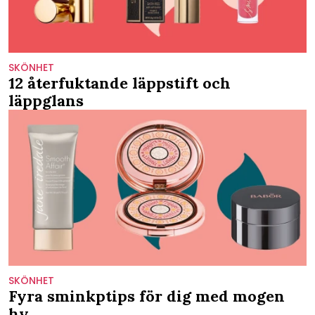
SKÖNHET
12 återfuktande läppstift och
läppglans
SKÖNHET
Fyra sminkptips för dig med mogen
hy