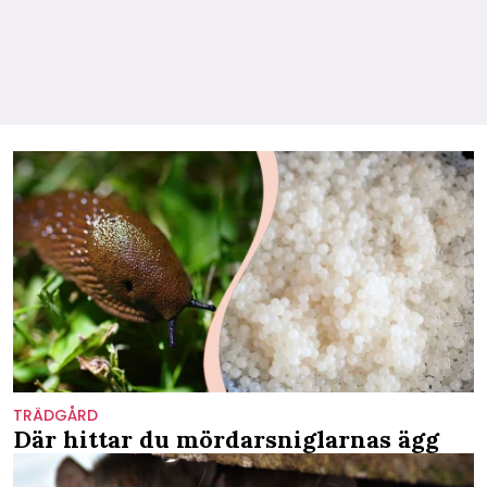
TRÄDGÅRD
Där hittar du mördarsniglarnas ägg