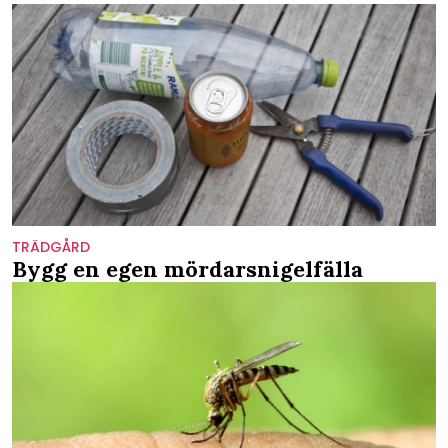
TRÄDGÅRD
Bygg en egen mördarsnigelfälla