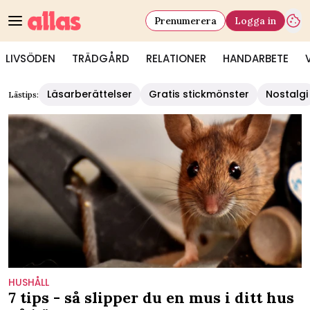
Prenumerera
Logga in
LIVSÖDEN
TRÄDGÅRD
RELATIONER
HANDARBETE
Läsarberättelser
Gratis stickmönster
Nostalgi
Lästips:
HUSHÅLL
7 tips - så slipper du en mus i ditt hus