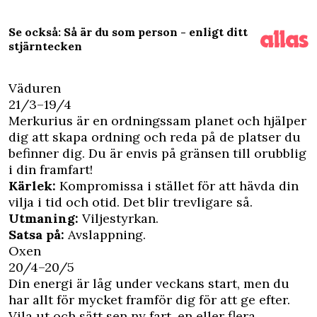
Se också: Så är du som person - enligt ditt
stjärntecken
Väduren
21/3–19/4
Merkurius är en ordningssam planet och hjälper
dig att skapa ordning och reda på de platser du
befinner dig. Du är envis på gränsen till orubblig
i din framfart!
Kärlek:
Kompromissa i stället för att hävda din
vilja i tid och otid. Det blir trevligare så.
Utmaning:
Viljestyrkan.
Satsa på:
Avslappning.
Oxen
20/4–20/5
Din energi är låg under veckans start, men du
har allt för mycket framför dig för att ge efter.
Vila ut och sätt sen ny fart, en eller flera