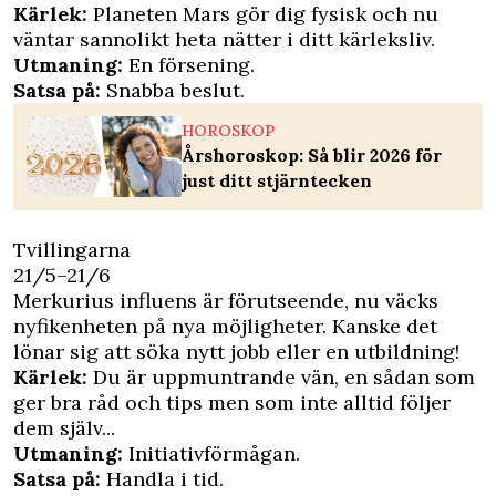
Kärlek:
Planeten Mars gör dig fysisk och nu
väntar sannolikt heta nätter i ditt kärleksliv.
Utmaning:
En försening.
Satsa på:
Snabba beslut.
HOROSKOP
Årshoroskop: Så blir 2026 för
just ditt stjärntecken
Tvillingarna
21/5–21/6
Merkurius influens är förutseende, nu väcks
nyfikenheten på nya möjligheter. Kanske det
lönar sig att söka nytt jobb eller en utbildning!
Kärlek:
Du är uppmuntrande vän, en sådan som
ger bra råd och tips men som inte alltid följer
dem själv...
Utmaning:
Initiativförmågan.
Satsa på:
Handla i tid.