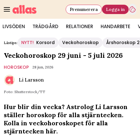
Prenumerera
Logga in
LIVSÖDEN
TRÄDGÅRD
RELATIONER
HANDARBETE
NYTT!
Korsord
Veckohoroskop
Årshoroskop 
Lästips:
Veckohoroskop 29 juni - 5 juli 2026
HOROSKOP
28 jun, 2026
Li Larsson
Foto: Shutterstock/TT
Hur blir din vecka? Astrolog Li Larsson
ställer horoskop för alla stjärntecken.
Kolla in veckohoroskopet för alla
stjärntecken här.