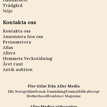
Trädgård
Nöje
Kontakta oss
Kontakta oss
Annonsera hos oss
Prenumerera
Allas
Allers
Hemmets Veckotidning
Året runt
Antik auktion
Fler titlar från Aller Media
Elle Sverige
Hänt
Svensk Damtidning
Femina
MåBra
Recept
Motherhood
Residence Magazine
Aller Medias videosajter