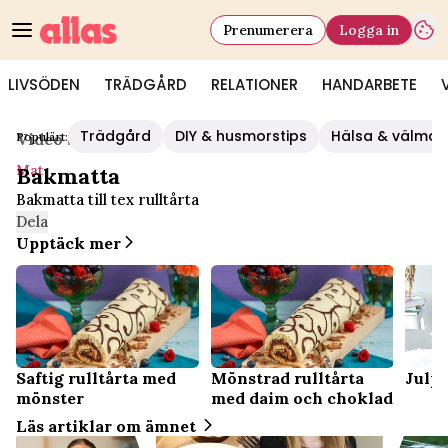
Prenumerera
Logga in
LIVSÖDEN
TRÄDGÅRD
RELATIONER
HANDARBETE
Trädgård
DIY & husmorstips
Hälsa & välmå
Populärt:
Video Start
/
Mat
Mat
Bakmatta
Bakmatta till tex rulltårta
Dela
Upptäck mer
Saftig rulltårta med
Mönstrad rulltårta
Julpy
mönster
med daim och choklad
Läs artiklar om ämnet