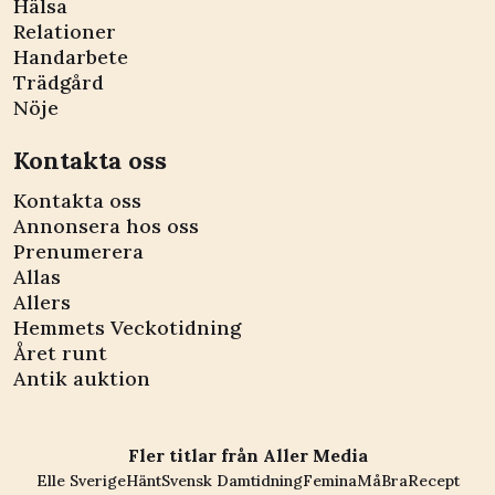
Hälsa
Relationer
Handarbete
Trädgård
Nöje
Kontakta oss
Kontakta oss
Annonsera hos oss
Prenumerera
Allas
Allers
Hemmets Veckotidning
Året runt
Antik auktion
Fler titlar från Aller Media
Elle Sverige
Hänt
Svensk Damtidning
Femina
MåBra
Recept