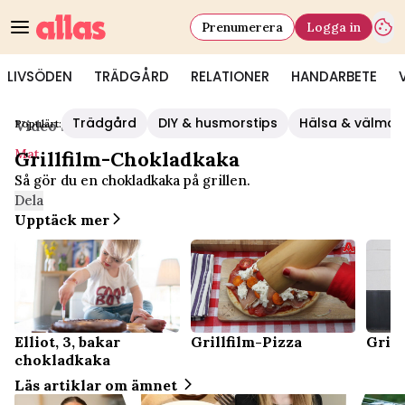
Prenumerera
Logga in
LIVSÖDEN
TRÄDGÅRD
RELATIONER
HANDARBETE
Trädgård
DIY & husmorstips
Hälsa & välmå
Populärt:
Video Start
/
Mat
Mat
Grillfilm-Chokladkaka
Så gör du en chokladkaka på grillen.
Dela
Upptäck mer
Elliot, 3, bakar
Grillfilm-Pizza
Gril
chokladkaka
Läs artiklar om ämnet