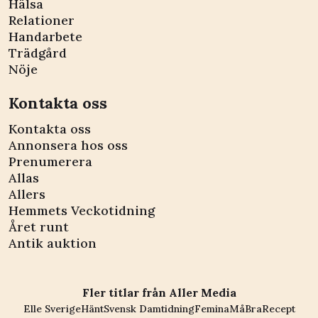
Hälsa
Relationer
Handarbete
Trädgård
Nöje
Kontakta oss
Kontakta oss
Annonsera hos oss
Prenumerera
Allas
Allers
Hemmets Veckotidning
Året runt
Antik auktion
Fler titlar från Aller Media
Elle Sverige
Hänt
Svensk Damtidning
Femina
MåBra
Recept