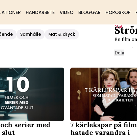
LATIONER
HANDARBETE
VIDEO
BLOGGAR
HOROSKOP
Mat
Strö
ående
Samhälle
Mat & dryck
En film
.
Dela
 och serier med
7 kärlekspar på fil
 slut
hatade varandra i