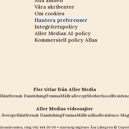
Alla ämnen
Våra skribenter
Om cookies
Hantera preferenser
Integritetspolicy
Aller Medias AI-policy
Kommersiell policy Allas
Fler titlar från Aller Media
Hänt
Svensk Damtidning
Femina
MåBra
Recept
Motherhood
Residen
Aller Medias videosajter
 Sverige
Hänt
Svensk Damtidning
Femina
MåBra
Allas
Residence Mag
ionsärenden, ring
042 444 30 00
• Ansvarig utgivare Åsa Liliegren © Copyr