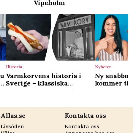
Vipeholm
Historia
Nyheter
du
Varmkorvens historia i
Ny snabbma
Sverige – klassiska
kommer till
korvkioskerna som finns
satsar på k
kvar idag
Allas.se
Kontakta oss
Livsöden
Kontakta oss