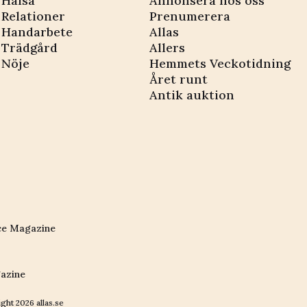
Hälsa
Annonsera hos oss
Relationer
Prenumerera
Handarbete
Allas
Trädgård
Allers
Nöje
Hemmets Veckotidning
Året runt
Antik auktion
ce Magazine
azine
ight
2026
allas.se