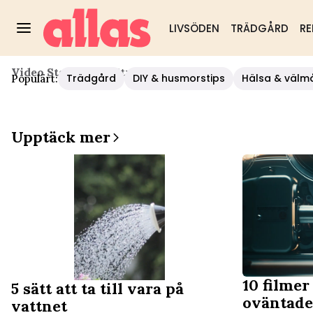
LIVSÖDEN
TRÄDGÅRD
RE
Video Start
/
Mat
/
Strömstare
Trädgård
DIY & husmorstips
Hälsa & välm
Populärt:
Upptäck mer
10 filmer
5 sätt att ta till vara på
oväntade
vattnet