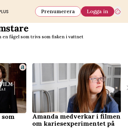
Prenumerera
Logga in
PLUS
mstare
 om en fågel som trivs som fisken i vattnet
Amanda medverkar i filmen
m som
om kariesexperimentet på