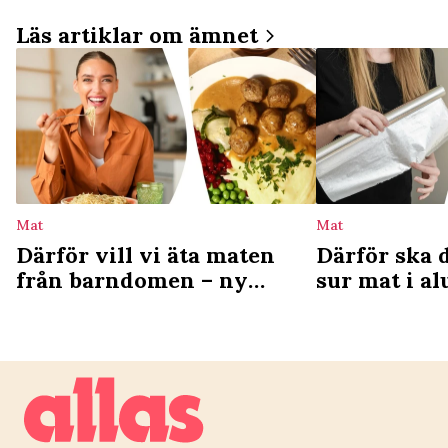
Läs artiklar om ämnet
Mat
Mat
Därför vill vi äta maten
Därför ska 
från barndomen – ny
sur mat i a
studie förklarar