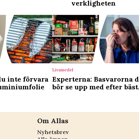
verkligheten
Livsmedel
du inte förvara
Experterna: Basvarorna 
luminiumfolie
bör se upp med efter bäst
före-datum
Om Allas
Nyhetsbrev