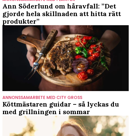
Ann Söderlund om håravfall: ”Det
gjorde hela skillnaden att hitta rätt
produkter”
ANNONSSAMARBETE MED CITY GROSS
Köttmästaren guidar – så lyckas du
med grillningen i sommar