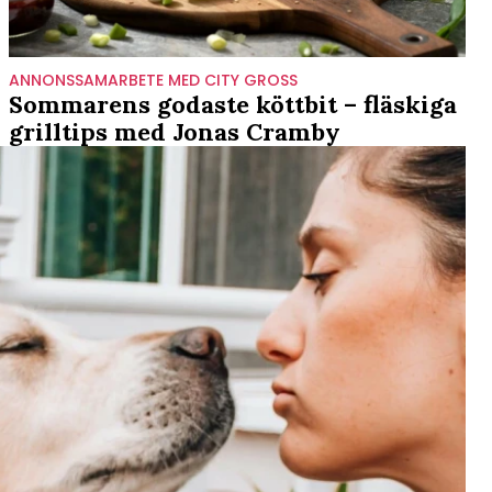
ANNONSSAMARBETE MED CITY GROSS
Sommarens godaste köttbit – fläskiga
grilltips med Jonas Cramby