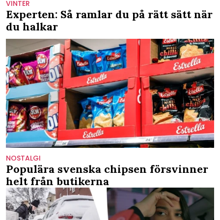
VINTER
Experten: Så ramlar du på rätt sätt när
du halkar
NOSTALGI
Populära svenska chipsen försvinner
helt från butikerna