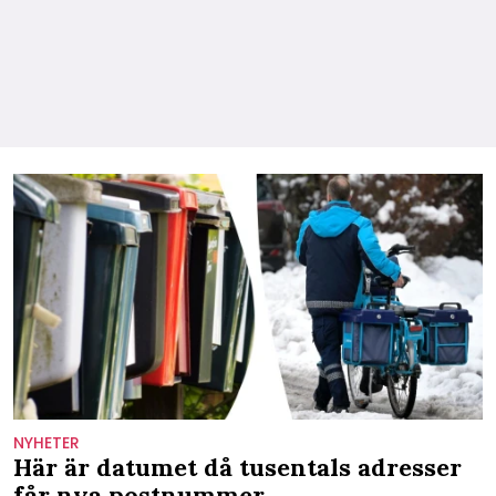
NYHETER
Här är datumet då tusentals adresser
får nya postnummer